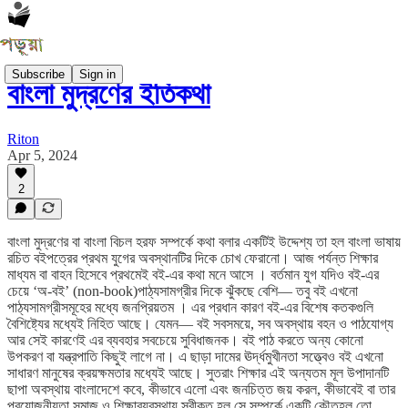
Subscribe
Sign in
বাংলা মুদ্রণের ইতিকথা
Riton
Apr 5, 2024
2
বাংলা মুদ্রণের বা বাংলা বিচল হরফ সম্পর্কে কথা বলার একটিই উদ্দেশ্য তা হল বাংলা ভাষায়
রচিত বইপত্রের প্রথম যুগের অবস্থানটির দিকে চোখ ফেরানো। আজ পর্যন্ত শিক্ষার
মাধ্যম বা বাহন হিসেবে প্রথমেই বই-এর কথা মনে আসে । বর্তমান যুগ যদিও বই-এর
চেয়ে ‘অ-বই’ (non-book)পাঠ্যসামগ্রীর দিকে ঝুঁকছে বেশি— তবু বই এখনো
পাঠ্যসামগ্রীসমূহের মধ্যে জনপ্রিয়তম । এর প্রধান কারণ বই-এর বিশেষ কতকগুলি
বৈশিষ্ট্যের মধ্যেই নিহিত আছে। যেমন— বই সবসময়ে, সব অবস্থায় বহন ও পাঠযোগ্য
আর সেই কারণেই এর ব্যবহার সবচেয়ে সুবিধাজনক। বই পাঠ করতে অন্য কোনো
উপকরণ বা যন্ত্রপাতি কিছুই লাগে না। এ ছাড়া দামের ঊর্দ্ধমুখীনতা সত্ত্বেও বই এখনো
সাধারণ মানুষের ক্রয়ক্ষমতার মধ্যেই আছে। সুতরাং শিক্ষার এই অন্যতম মূল উপাদানটি
ছাপা অবস্থায় বাংলাদেশে কবে, কীভাবে এলো এবং জনচিত্ত জয় করল, কীভাবেই বা তার
প্রয়োজনীয়তা সমাজ ও শিক্ষাব্যবস্থায় স্বীকৃত হল সে সম্পর্কে একটি কৌতূহল তো