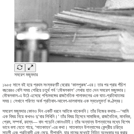
সমরেশ মজুমদার
১৯৮৫ সালে বই হয়ে প্রথম সংস্করণটি বেরোয় ‘কালপুরুষ’-এর। তার পর প্রায় পঁচিশ
বছরেরও বেশি সময় পেরিয়ে চতুর্থ পর্ব ‘মৌষলকাল’ লেখায় হাত দেন সমরেশ মজুমদার।
মৌষলকাল-এ উঠে এসেছে পশ্চিমবঙ্গের রাজনৈতিক পালাবদলের এক ঘাত-প্রতিঘাতময়
সময়। সেখানে পরিণত অর্ক প্রতিবাদ-আবেগ-ভালবাসার এক স্বতঃস্ফূর্ত কণ্ঠস্বর।
সমরেশ মজুমদার কোনও দিন একটি ধরনে আটকে থাকেননি। তাঁর নিজের কথায়—‘আমি
এক বিষয় নিয়ে কখনও দু’বার লিখিনি।’ তাঁর বিষয় হিসেবে সামাজিক, রাজনৈতিক, মানবিক,
প্রেম, সম্পর্ক, রহস্য— বাদ পড়েনি কোনওটাই। তাঁর অন্যান্য উপন্যাসের মধ্যে বিশেষ
ভাবে বলা যেতে পারে, ‘সাতকাহন’-এর কথা। সাতকাহন উপন্যাসের কেন্দ্রীয় চরিত্র
সাহসী এবং প্রতিবাদী এক মেয়ে, দীপাবলি, যার নামের মধ্যেই নিহিত অন্ধকার দূর করার