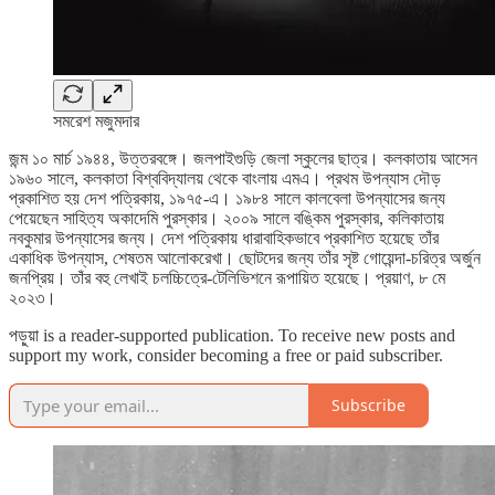
সমরেশ মজুমদার
জন্ম ১০ মার্চ ১৯৪৪, উত্তরবঙ্গে। জলপাইগুড়ি জেলা স্কুলের ছাত্র। কলকাতায় আসেন
১৯৬০ সালে, কলকাতা বিশ্ববিদ্যালয় থেকে বাংলায় এমএ। প্রথম উপন্যাস দৌড়
প্রকাশিত হয় দেশ পত্রিকায়, ১৯৭৫-এ। ১৯৮৪ সালে কালবেলা উপন্যাসের জন্য
পেয়েছেন সাহিত্য অকাদেমি পুরস্কার। ২০০৯ সালে বঙ্কিম পুরস্কার, কলিকাতায়
নবকুমার উপন্যাসের জন্য। দেশ পত্রিকায় ধারাবাহিকভাবে প্রকাশিত হয়েছে তাঁর
একাধিক উপন্যাস, শেষতম আলোকরেখা। ছোটদের জন্য তাঁর সৃষ্ট গোয়েন্দা-চরিত্র অর্জুন
জনপ্রিয়। তাঁর বহু লেখাই চলচ্চিত্রে-টেলিভিশনে রূপায়িত হয়েছে। প্রয়াণ, ৮ মে
২০২৩।
পড়ুয়া is a reader-supported publication. To receive new posts and
support my work, consider becoming a free or paid subscriber.
Subscribe