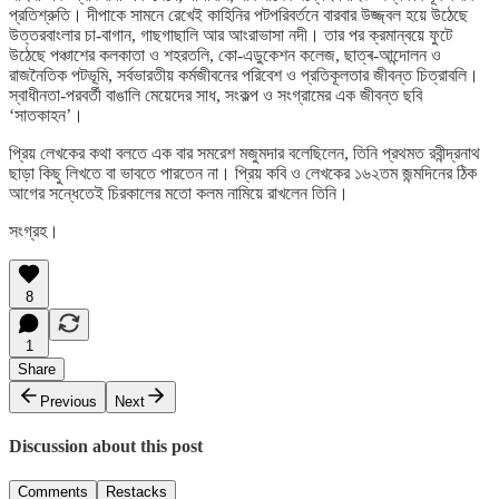
প্রতিশ্রুতি। দীপাকে সামনে রেখেই কাহিনির পটপরিবর্তনে বারবার উজ্জ্বল হয়ে উঠেছে
উত্তরবাংলার চা-বাগান, গাছগাছালি আর আংরাভাসা নদী। তার পর ক্রমান্বয়ে ফুটে
উঠেছে পঞ্চাশের কলকাতা ও শহরতলি, কো-এডুকেশন কলেজ, ছাত্ৰ-আন্দোলন ও
রাজনৈতিক পটভূমি, সর্বভারতীয় কর্মজীবনের পরিবেশ ও প্রতিকূলতার জীবন্ত চিত্রাবলি।
স্বাধীনতা-পরবর্তী বাঙালি মেয়েদের সাধ, সংকল্প ও সংগ্রামের এক জীবন্ত ছবি
‘সাতকাহন’।
প্রিয় লেখকের কথা বলতে এক বার সমরেশ মজুমদার বলেছিলেন, তিনি প্রথমত রবীন্দ্রনাথ
ছাড়া কিছু লিখতে বা ভাবতে পারতেন না। প্রিয় কবি ও লেখকের ১৬২তম জন্মদিনের ঠিক
আগের সন্ধেতেই চিরকালের মতো কলম নামিয়ে রাখলেন তিনি।
সংগ্রহ।
8
1
Share
Previous
Next
Discussion about this post
Comments
Restacks