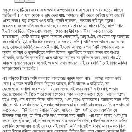
স্কুলের সহপাঠীদের মধ্যে আশু অর্থাৎ আশুতোষ ঘোষ আমাদের বাড়ির সবচেয়ে কাছের
প্রতিবেশী। এ-ছাদ থেকে ও-ছাদ দেখা যায়, আমাদের গলি থেকে বেরিয়ে দু’পা গেলেই
ওদের সদর। বড় রাস্তার ওপর বাড়ি, বনেদি দু’মহলা, দোতলায় দুটি ঝুল বারান্দা।
একতলায় অনেক খালি ঘর পড়ে থাকে, দোতলায় ওঠার চওড়া কাঠের সিঁড়ি, কার্পেট পাতা,
ইদানীং তা ছিঁড়ে ছিঁড়ে গেছে অবশ্য, দোতলার দীর্ঘ দালানটি সাদা-কালো মার্বেলে
চকমেলানো, একটি হলঘরে পুরনো আমলের সোফাসেটি, ঝাড়লণ্ঠন, দেওয়ালে বড় আকারের
কয়েকটি ছবি, ইউরোপীয় চিত্রকরদের, আসল নয়, কপি। খাঁটি কলকাতার কায়েত যাকে
বলে, ঘোষ-বোস-মিত্তির-দত্ত ইত্যাদি, ইংরেজ আগমনের পর এঁরাই এখানকার অনেক
ব্যবসা-বাণিজ্য ও ভূসম্পত্তির মালিক ছিলেন, দূরদর্শিতার অভাবে সেসব ধরে রাখতে
পারেননি, অবাঙালি ব্যবসায়ীরা এসে আস্তে আস্তে সব কুক্ষিগত করে নেবার পর এই
কায়স্থ কুলতিলকদের সকলেরই অবস্থা তখন পড়ন্ত, এই ঘোষবাড়িটি সেই বিগত-মহিমা
সম্প্রদায়েরই অন্তর্গত।
এই বাড়িতে গিয়েই আমি কলকাতা কালচারের প্রথম স্বাদ পাই। আশুরা অনেক ভাই-
বোন। একজন স্থায়ী শিক্ষক নিযুক্ত আছেন, তিনি থাকেন ও বাড়িতেই, সব
ছেলেমেয়েদের পালা করে পড়ান। ওদের নিজেদেরই জন্য একটি লাইব্রেরি, পাড়ার
ছেলেমেয়েরাও বই নিতে পারে সেখান থেকে। আশু ক্লাসের ভালো ছেলে, অনেক গল্পের
বইও পড়ে, গান-বাজনার দিকে ঝোঁক আছে, খেলাধুলোও ভালোবাসে। আমাদের মতন গরিব
বাড়িতে খাওয়া-পরার চিন্তাই প্রধান, ভবিষ্যতে চাকরি জোটানোর জন্য মন দিয়ে পড়াশুনো
করতে হবে, এটাই ছিল পারিবারিক নির্দেশ, সাহিত্য, শিল্প, সঙ্গীত, খেলা এগুলিও যে
জীবনযাপনের অঙ্গ, তা নিয়ে কেউ মাথা ঘামাবার সময় পায়নি। এর আগে আমার খেলাধুলো
বলতে ছিল ঘুড়ি ওড়ানো, গলির ছেলেদের সঙ্গে ড্যাংগুলি খেলা, (গাংগুলির সঙ্গে ড্যাংগুলির
বেশ মিল দেওয়া যায় বলেই বোধহয় ওই খেলাটা আমি ভালোই পারতাম)আর চু-কিত কিত।
পেছন দিকের বস্তির ছেলেদের সঙ্গে মেলামেশা নিষিদ্ধ ছিল, তারা সোডার বোতলের ছিপি