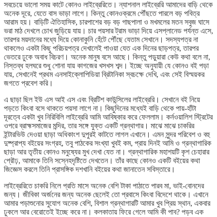
সবচেয়ে ভালো সময় কাটে কোনও লাইব্রেরিতে। ন্যাশনাল লাইব্রেরি আমাদের বাড়ি থেকে
অনেক দূরে, যেতে বাস ভাড়া লাগে। কিন্তু কোনওক্রমে পৌঁছতে পারলে বড় পবিত্র
আরাম হয়। বাড়িটি ঐতিহাসিক, চারপাশের বড় বড় গাছপালা ও মখমলের মতন সবুজ ঘাসে
ভরা মাঠ দেখলে চোখ জুড়িয়ে যায়। চার পয়সার ট্রাম ভাড়া দিয়ে এসপ্লানেড পর্যন্ত এসে,
তারপর ময়দানের মধ্যে দিয়ে কোনাকুনি হেঁটে পৌঁছে যেতাম সেখানে। সদস্যপত্র না
থাকলেও একটা কিছু পরিচয়পত্র দেখালেই পাওয়া যেত এক দিনের ছাড়পত্র, তারপর
ভেতরে ঢুকে অবাধ বিচরণ। অনেক মানুষ বসে আছে। কিন্তু পড়ুয়ারা কেউ কথা বলে না,
নিস্তব্ধ হলঘরে শুধু শোনা যায় কাগজের খসখস শব্দ। ইচ্ছে অনুযায়ী যে কোনও বই পড়া
যায়, সেখানেই প্রথম এনসাইক্লোপিডিয়া ব্রিটানিকা স্বচক্ষে দেখি, এবং সেই বিস্ময়কর
জগতে প্রবেশ করি।
এ ছাড়া ছিল ইউ এস আই এস এবং ব্রিটিশ কাউন্সিলের লাইব্রেরি। সেখানে বই নিয়ে
পড়তে কিংবা বসে থাকতে পয়সা লাগে না। কিছুদিনের মধ্যেই বাড়ি থেকে পায়-হাঁটা
দূরত্বে একটা খুব নিরিবিলি লাইব্রেরি আমি আবিষ্কার করে ফেললাম। কর্নওয়ালিশ স্ট্রিটের
ওপরে ব্রাহ্মসমাজের মন্দির, তার সঙ্গে যুক্ত একটি গ্রন্থাগার। মাঝে মাঝে চাকরির
ইন্টারভিউ দেওয়া ছাড়া অধিকাংশ দুপুরই কাটতে লাগল এখানে। এমন সুন্দর পরিবেশ ও বহু
দুষ্প্রাপ্য বইয়ের সংগ্রহ, তবু পাঠকের সংখ্যা খুবই কম, প্রায় দিনই আমি ও গ্রন্থাগারিক
ছাড়া আর তৃতীয় কোনও মনুষ্যের মুখ দেখা যেত না। গ্রন্থাগারিক মহাশয়টি কৃশ চেহারার
প্রৌঢ়, আমাকে তিনি সস্নেহদৃষ্টিতে দেখতেন। তাঁর কাছে কোনও একটি বইয়ের কথা
জিজ্ঞেস করলে তিনি প্রাসঙ্গিক দশখানি বইয়ের কথা জানাতেন সবিস্তারে।
লাইব্রেরিতে চাকরি নিলে প্রতি মাসে অনেক বেশি টাকা পাঠাতে পারব মা, ভাই-বোনদের
জন্য। জীবিকা অর্জনের জন্য অনেক ছেলেই তো প্রবাসে কিংবা বিদেশে থাকে। এখানে
আমার পড়াশুনোর সুযোগ অনেক বেশি, বিশাল গ্রন্থাগারটি আমার খুব প্রিয় স্থান, একবার
ঢুকলে আর বেরোতেই ইচ্ছে করে না। কলকাতায় ফিরে গেলে আমি কী পাব? পড়ব এক