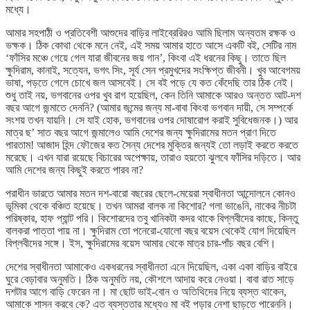
মধ্যে।
আমার সহপাঠী ও প্রতিবেশী আশুদের বাড়ির লাইব্রেরিরও আমি ছিলাম অন্যতম রক্ষক ও
ভক্ষক। ঠিক কোথা থেকে মনে নেই, এই সময় আমার হাতে আসে একটি বই, সেটির নাম
‘ফাঁসির মঞ্চে গেয়ে গেল যারা জীবনের জয় গান’, কিংবা এই ধরনের কিছু। তাতে ছিল
ক্ষুদিরাম, কানাই, সত্যেন, ভগৎ সিং, সূর্য সেন প্রমুখদের সংক্ষিপ্ত জীবনী। খুব আবেগময়
ভাষা, পড়তে গেলে চোখে জল আসবেই। সে বই পড়ে যে কত কেঁদেছি তার ঠিক নেই।
শুধু তাই নয়, ভগবানের ওপর খুব রাগ হয়েছিল, কেন তিনি আমাকে আরও অন্তত আট-দশ
বছর আগে জন্মাতে দেননি? (আমার জন্মের জন্য মা-বাবা কিংবা ভগবান দায়ী, সে সম্পর্কে
সংশয় তখন যায়নি। সে যাই হোক, ভগবানের ওপর দোষারোপ করাই সুবিধেজনক।) আর
মাত্র ছ’ সাত বছর আগে জন্মালেও আমি দেশের জন্য ক্ষুদিরামের মতন প্রাণ দিতে
পারতাম! আজাদ হিন্দ ফৌজের কত সৈন্য দেশের মুক্তির জন্যই তো লড়াই করতে করতে
মরেছে। এখন যারা রয়েছে বিচারের অপেক্ষায়, তারাও হয়তো ঝুলবে ফাঁসির দড়িতে। আর
আমি দেশের জন্য কিছুই করতে পারব না?
পরাধীন ভারতে আমার মতন দশ-বারো বছরের ছেলে-মেয়েরা স্বাধীনতা আন্দোলনে কোনও
ভূমিকা থেকে বঞ্চিত হয়েছে। তখন আমরা বালক না কিশোর? গলা ভাঙেনি, নাকের নীচটা
পরিষ্কার, হাফ প্যান্ট পরি। কিশোরদের তবু খানিকটা কদর থাকে বিপ্লবীদের কাছে, কিন্তু
বালকরা পাত্তা পায় না। ক্ষুদিরাম তো পনেরো-যোলো বছর বয়েস থেকেই যোগ দিয়েছিল
বিপ্লবীদের সঙ্গে। ইস, ক্ষুদিরামের বয়েস আমার থেকে মাত্র চার-পাঁচ বছর বেশি।
দেশের স্বাধীনতা আমাকেও একধরনের স্বাধীনতা এনে দিয়েছিল, একা একা বাড়ির বাইরে
ঘুরে বেড়াবার অনুমতি। ঠিক অনুমতি নয়, কৌশলে আদায় করে নেওয়া। বাবা রাত সাড়ে
দশটার আগে বাড়ি ফেরেন না। মা ছোট ভাই-বোন ও অতিথিদের নিয়ে ব্যস্ত থাকেন,
আমাকে শাসন করবে কে? এত ব্যস্ততার মধ্যেও মা বই পড়ার নেশা ছাড়তে পারেননি।