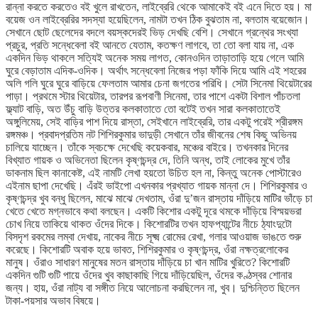
রান্না করতে করতেও বই খুলে রাখতেন, লাইব্রেরি থেকে আমাকেই বই এনে দিতে হয়। মা
বয়েজ ওন লাইব্রেরির সদস্যা হয়েছিলেন, নামটা তখন ঠিক বুঝতাম না, বলতাম বয়েজোন।
সেখানে ছোট ছেলেদের বদলে বয়স্কদেরই ভিড় দেখছি বেশি। সেখানে গ্রন্থের সংখ্যা
প্রচুর, প্রতি সন্ধেবেলা বই আনতে যেতাম, কতক্ষণ লাগবে, তা তো বলা যায় না, এক
একদিন ভিড় থাকলে সত্যিই অনেক সময় লাগত, কোনওদিন তাড়াতাড়ি হয়ে গেলে আমি
ঘুরে বেড়াতাম এদিক-ওদিক। অর্থাৎ সন্ধেবেলা নিজের পড়া ফাঁকি দিয়ে আমি এই শহরের
অলি গলি ঘুরে ঘুরে বাড়িয়ে ফেলতাম আমার চেনা জগতের পরিধি। সেটা সিনেমা থিয়েটারের
পাড়া। প্রথমে স্টার থিয়েটার, তারপর রূপবাণী সিনেমা, তার পাশে একটা বিশাল পাঁচতলা
ফ্ল্যাট বাড়ি, অত উঁচু বাড়ি উত্তর কলকাতাতে তো বটেই তখন সারা কলকাতাতেই
অঙ্গুলিমেয়, সেই বাড়ির পাশ দিয়ে রাস্তা, সেইখানে লাইব্রেরি, তার একটু পরেই শ্রীরঙ্গম
রঙ্গমঞ্চ। প্রবাদপ্রতিম নট শিশিরকুমার ভাদুড়ী সেখানে তাঁর জীবনের শেষ কিছু অভিনয়
চালিয়ে যাচ্ছেন। তাঁকে স্বচক্ষে দেখেছি কয়েকবার, মঞ্চের বাইরে। তখনকার দিনের
বিখ্যাত গায়ক ও অভিনেতা ছিলেন কৃষ্ণচন্দ্র দে, তিনি অন্ধ, তাই লোকের মুখে তাঁর
ডাকনাম ছিল কানাকেষ্ট, এই নামটি লেখা হয়তো উচিত হল না, কিন্তু অনেক পোস্টারেও
এইনাম ছাপা দেখেছি। এঁরই ভাইপো এখনকার প্রখ্যাত গায়ক মান্না দে। শিশিরকুমার ও
কৃষ্ণচন্দ্র খুব বন্ধু ছিলেন, মাঝে মাঝে দেখতাম, ওঁরা দু’জন রাস্তায় দাঁড়িয়ে মাটির ভাঁড়ে চা
খেতে খেতে মগ্নভাবে কথা বলছেন। একটি কিশোর একটু দূরে থমকে দাঁড়িয়ে বিস্ময়ভরা
চোখ নিয়ে তাকিয়ে থাকত ওঁদের দিকে। কিশোরটির তখন হাফপ্যান্টের নীচে ঠ্যাংদুটো
বিসদৃশ রকমের লম্বা দেখায়, নাকের নীচে সূক্ষ্ম রোমের রেখা, গলার আওয়াজ ভাঙতে শুরু
করেছে। কিশোরটি অবাক হয়ে ভাবত, শিশিরকুমার ও কৃষ্ণচন্দ্র, ওঁরা নক্ষত্রলোকের
মানুষ। ওঁরাও সাধারণ মানুষের মতন রাস্তায় দাঁড়িয়ে চা খান মাটির খুরিতে? কিশোরটি
একদিন গুটি গুটি পায়ে ওঁদের খুব কাছাকাছি গিয়ে দাঁড়িয়েছিল, ওঁদের কণ্ঠস্বর শোনার
জন্য। হায়, ওঁরা নাট্য বা সঙ্গীত নিয়ে আলোচনা করছিলেন না, খুব। দুশ্চিন্তিত ছিলেন
টাকা-পয়সার অভাব বিষয়ে।