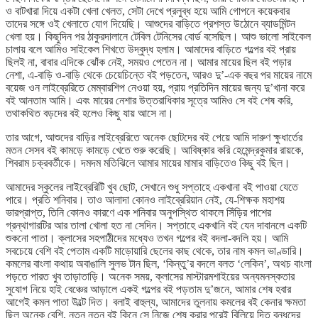
ও বাটখারা দিয়ে একটা খেলা খেলত, সেটা দেখে প্রলুব্ধ হয়ে আমি গোপনে কয়েকবার
তাদের সঙ্গে ওই খেলাতে যোগ দিয়েছি। আশুদের বাড়িতে প্রশস্ত উঠোনে ব্যাডমিন্টন
খেলা হয়। কিছুদিন পর ঠাকুরদালানে টেবিল টেনিসের বোর্ড বসেছিল। আশু ভালো সাইকেল
চালায় বলে আমিও সাইকেল শিখতে উদ্বুদ্ধ হলাম। আমাদের বাড়িতে গল্পের বই প্রায়
ছিলই না, বাবার এদিকে ঝোঁক নেই, সময়ও পেতেন না। আমার মায়ের ছিল বই পড়ার
নেশা, এ-বাড়ি ও-বাড়ি থেকে চেয়েচিন্তে বই পড়তেন, আরও দু’-এক বছর পর মায়ের নামে
বয়েজ ওন লাইব্রেরিতে মেম্বারশিপ নেওয়া হয়, প্রায় প্রতিদিন মায়ের জন্য দু’খানা করে
বই আনতাম আমি। এবং মায়ের নেশার উত্তরাধিকার সূত্রে আমিও সে বই শেষ করি,
তথাকথিত বড়দের বই হলেও কিছু যায় আসে না।
তার আগে, আশুদের বাড়ির লাইব্রেরিতে অনেক ছোটদের বই পেয়ে আমি দারুণ ক্ষুধার্তের
মতন সেসব বই কামড়ে কামড়ে খেতে শুরু করেছি। আবিষ্কার করি হেমেন্দ্রকুমার রায়কে,
শিবরাম চক্রবর্তীকে। দমদম মতিঝিলে আমার মায়ের মামার বাড়িতেও কিছু বই ছিল।
আমাদের স্কুলের লাইব্রেরিটি খুব ছোট, সেখানে শুধু সপ্তাহে একখানা বই পাওয়া যেতে
পারে। প্রতি শনিবার। তাও আলাদা কোনও লাইব্রেরিয়ান নেই, যে-শিক্ষক মহাশয়
ভারপ্রাপ্ত, তিনি কোনও কারণে এক শনিবার অনুপস্থিত থাকলে সিঁড়ির পাশের
গ্রন্থাগারটির আর তালা খোলা হত না সেদিন। সপ্তাহে একখানি বই যেন দাবানলে একটি
শুকনো পাতা। ক্লাসের সহপাঠীদের মধ্যেও তখন গল্পের বই বদলা-বদলি হয়। আমি
সবচেয়ে বেশি বই পেতাম একটি মাড়োয়ারি ছেলের কাছ থেকে, তার নাম কমল ভাণ্ডারি।
কমলের বাংলা কথায় অবাঙালি সুলভ টান ছিল, ‘কিন্তু’র বদলে বলত ‘লেকিন’, অথচ বাংলা
পড়তে পারত খুব তাড়াতাড়ি। অনেক সময়, ক্লাসের মাস্টারমশাইয়ের অন্যমনস্কতার
সুযোগ নিয়ে হাই বেঞ্চের আড়ালে একই গল্পের বই পড়তাম দু’জনে, আমার শেষ হবার
আগেই কমল পাতা উল্টে দিত। বলাই বাহুল্য, আমাদের তুলনায় কমলের বই কেনার ক্ষমতা
ছিল অনেক বেশি, নতুন নতুন বই কিনে সে নিজে শেষ করার পরেই বিলিয়ে দিত বন্ধুদের