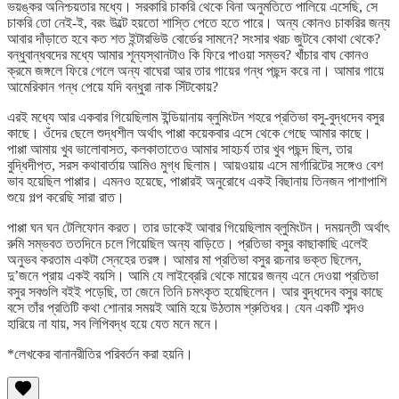
ভয়ঙ্কর অনিশ্চয়তার মধ্যে। সরকারি চাকরি থেকে বিনা অনুমতিতে পালিয়ে এসেছি, সে
চাকরি তো নেই-ই, বরং উল্টে হয়তো শাস্তি পেতে হতে পারে। অন্য কোনও চাকরির জন্য
আবার দাঁড়াতে হবে কত শত ইন্টারভিউ বোর্ডের সামনে? সংসার খরচ জুটবে কোথা থেকে?
বন্ধুবান্ধবদের মধ্যে আমার শূন্যস্থানটাও কি ফিরে পাওয়া সম্ভব? খাঁচার বাঘ কোনও
ক্রমে জঙ্গলে ফিরে গেলে অন্য বাঘেরা আর তার গায়ের গন্ধ পছন্দ করে না। আমার গায়ে
আমেরিকান গন্ধ পেয়ে যদি বন্ধুরা নাক সিঁটকোয়?
এরই মধ্যে আর একবার গিয়েছিলাম ইন্ডিয়ানায় ব্লুমিংটন শহরে প্রতিভা বসু-বুদ্ধদেব বসুর
কাছে। ওঁদের ছেলে শুদ্ধশীল অর্থাৎ পাপ্পা কয়েকবার এসে থেকে গেছে আমার কাছে।
পাপ্পা আমায় খুব ভালোবাসত, কলকাতাতেও আমার সাহচর্য তার খুব পছন্দ ছিল, তার
বুদ্ধিদীপ্ত, সরস কথাবার্তায় আমিও মুগ্ধ ছিলাম। আয়ওয়ায় এসে মার্গারিটের সঙ্গেও বেশ
ভাব হয়েছিল পাপ্পার। এমনও হয়েছে, পাপ্পারই অনুরোধে একই বিছানায় তিনজন পাশাপাশি
শুয়ে গল্প করেছি সারা রাত।
পাপ্পা ঘন ঘন টেলিফোন করত। তার ডাকেই আবার গিয়েছিলাম ব্লুমিংটন। দময়ন্তী অর্থাৎ
রুমি সম্ভবত ততদিনে চলে গিয়েছিল অন্য বাড়িতে। প্রতিভা বসুর কাছাকাছি এলেই
অনুভব করতাম একটা স্নেহের তরঙ্গ। আমার মা প্রতিভা বসুর রচনার ভক্ত ছিলেন,
দু’জনে প্রায় একই বয়সি। আমি যে লাইব্রেরি থেকে মায়ের জন্য এনে দেওয়া প্রতিভা
বসুর সবগুলি বইই পড়েছি, তা জেনে তিনি চমৎকৃত হয়েছিলেন। আর বুদ্ধদেব বসুর কাছে
বসে তাঁর প্রতিটি কথা শোনার সময়ই আমি হয়ে উঠতাম শ্রুতিধর। যেন একটি শব্দও
হারিয়ে না যায়, সব লিপিবদ্ধ হয়ে যেত মনে মনে।
*লেখকের বানানরীতির পরিবর্তন করা হয়নি।