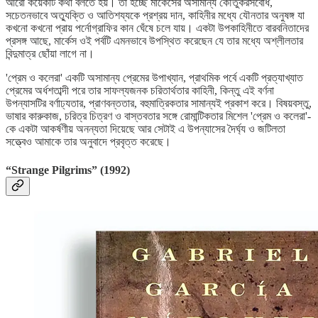
আরো কয়েকটি কথা বলতে হয়। তা হচ্ছে মার্কেসের অসামান্য কৌতুকরসবোধ,
সচেতনভাবে অত্যুক্তি ও আতিশয্যকে প্রশ্রয় দান, কাহিনীর মধ্যে যৌনতার অনুষঙ্গ যা
কখনো কখনো প্রায় পর্নোগ্রাফির কান ঘেঁষে চলে যায়। একটা উপকাহিনীতে বারবনিতাদের
প্রসঙ্গ আছে, মার্কেস ওই পর্বটি এমনভাবে উপস্থিত করেছেন যে তার মধ্যে অশ্লীলতার
বিন্দুমাত্র ছোঁয়া লাগে না।
'প্রেম ও কলেরা' একটি অসামান্য প্রেমের উপাখ্যান, প্রাথমিক পর্বে একটি প্রত্যাখ্যাত
প্রেমের অর্ধশতাব্দী পরে তার সাফল্যজনক চরিতার্থতার কাহিনী, কিন্তু এই বর্ণনা
উপন্যাসটির বর্ণাঢ্যতার, প্রাণবন্ততার, বহুমাত্রিকতার সামান্যই প্রকাশ করে। বিষয়বস্তু,
ভাষার কারুকাজ, চরিত্র চিত্রণ ও বাস্তবতার সঙ্গে রোমান্টিকতার মিশেল 'প্রেম ও কলেরা'-
কে একটা আকর্ষণীয় অনন্যতা দিয়েছে আর সেটাই এ উপন্যাসের দৈর্ঘ্য ও জটিলতা
সত্ত্বেও আমাকে তার অনুবাদে প্রবৃত্ত করেছে।
“Strange Pilgrims”
(1992)