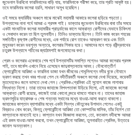
জুভেনাল উরবিনো ফারমিনাদের বাড়ি যায়, ফারমিনাকে পরীক্ষা করে, তার প্রতি আকৃষ্ট হয়।
তবে ফারমিনার কলেরা হয়নি, সাধারণ অসুখ হয়েছিল।
ওই সময়ে ক্যারিবীয় অঞ্চলে মাঝে মাঝেই মহামারী আকারে কলেরা ছড়িয়ে পড়তো।
উপন্যাসের নানা পর্বে আমরা এ প্রসঙ্গ পাই। ডাক্তার জুভেনাল উরবিনোর বাবা তাঁর সময়ে
একটা সাংঘাতিক কলেরা মহামারীর প্রাদুর্ভাবের কালে আক্রান্ত রোগীদের যেভাবে চিকিৎসা
ও সেবাদান করেন তা ছিল তুলনাহীন। তিনিও ডাক্তার ছিলেন। তিনি কাজ করেন শহরের
সঙ্গতিহীন কৃষ্ণাঙ্গ রোগীদের মধ্যে, এক পর্যায়ে রোগ তাকেও আক্রমণ করে এবং তিনি
মৃত্যুবরণ করেন ভয়শূন্য অন্তরে, কলেরার শিকার হয়ে। আমাদের মনে পড়ে রবীন্দ্রনাথের
চতুরঙ্গ উপন্যাসে শচীনের জ্যাঠামশাই জগমোহনের কথা।
প্রেম ও কলেরার একেবারে শেষ পর্বে উপন্যাসটির সমাপ্তি লগ্নেও আমরা কলেরার প্রসঙ্গ
পাই, তবে মার্কেস এখানে নিয়ে এসেছেন জাদুবাস্তবতার আবহ। যৌবনোত্তীর্ণ
ফ্লোরেন্টিনো আরিজা ও ফারমিনা ডাজা যখন জীবনের গোধূলিলগ্নে নদীর বুকে নৌযানে
ভ্রমণ করছে তখন খবর পাওয়া গেল যে নদীতীরবর্তী অঞ্চলে কলেরা দেখা দিয়েছে, কয়েকটি
মৃতদেহকেও জলে ভাসতে দেখা গেল। প্রেমিক-প্রেমিকা এই সুযোগ কাজে লাগাবার
সিদ্ধান্ত নিলো। তারা তাদের জাহাজে বিপদপতাকা উড়িয়ে দিলো, এই জাহাজে কলেরা
আক্রান্ত রোগী রয়েছে, কাজেই তারা কোনো বন্দরে থামতে পারবে না। তাদের জাহাজ
ভ্রমণসূচির যাত্রাশুরু ও শেষ গন্তব্য স্থানের মধ্যে যাওয়া-আসা করতে থাকলো।
জাহাজের কাপ্তান ব্যাপারটার মধ্যে একটা স্নিগ্ধ কৌতুকের উপাদান পেলেও একটু
বিব্রতও বোধ করেন, কিন্তু ফ্লোরেন্টিনো আরিজা তো কোম্পানির মালিক, তাঁর নির্দেশ তো
কাপ্তানকে মানতেই হবে। কাপ্তান যখন জিজ্ঞাসা করলেন, তো, কতকাল নদীবক্ষে আমরা
এই রকম যাওয়া-আসা করবো, তখন ফ্লোরেন্টিনো আরিজা, তুলনারহিত প্রেমিক, উত্তরে
জানাল অনন্তকাল।