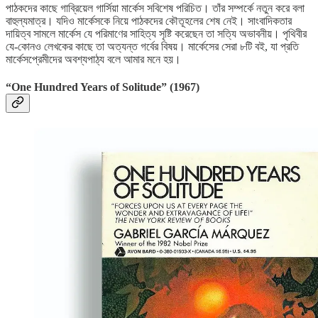
পাঠকদের কাছে গাব্রিয়েল গার্সিয়া মার্কেস সবিশেষ পরিচিত। তাঁর সম্পর্কে নতুন করে বলা
বাহুল্যমাত্র। যদিও মার্কেসকে নিয়ে পাঠকদের কৌতূহলের শেষ নেই। সাংবাদিকতার
দায়িত্ব সামলে মার্কেস যে পরিমাণের সাহিত্য সৃষ্টি করেছেন তা সত্যি অভাবনীয়। পৃথিবীর
যে-কোনও লেখকের কাছে তা অত্যন্ত গর্বের বিষয়। মার্কেসের সেরা ৮টি বই, যা প্রতি
মার্কেসপ্রেমীদের অবশ্যপাঠ্য বলে আমার মনে হয়।
“One Hundred Years of Solitude” (1967)