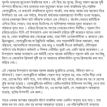
সুদর্শন ডাক্তার জুভেনাল উরবিনোর সঙ্গে। এই বিয়ে হয় সুখের, কিন্তু পঞ্চাশ বছরের সুখী
দাম্পত্য জীবনের শেষে ডাক্তার যখন মৃত্যুবরণ করেন তখন ফারমিনার পূর্ব-প্রেমিক
ফ্লোরেন্টিনো, যে কখনোই ফারমিনাকে ভুলতে পারেনি, তার কাছে আবার তার আবেদন নিয়ে
উপস্থিত হয় এবং এক পর্যায়ে, উভয়েই বার্ধক্যের দ্বারপ্রান্তে উপনীত হওয়া সত্ত্বেও,
তাদের চমকপ্রদ মিলন ঘটে নদীবক্ষে চলাচল এক নৌযানে। মার্কেস যেভাবে কাহিনীকে
এগিয়ে নিয়ে গেছেন, তার মধ্যে ডিটেলের যে অবিশ্বাস্য সম্ভার যুক্ত করেছেন তা
পাঠককে মুগ্ধ করে । চরিত্র চিত্রণের ক্ষেত্রে লেখকের দক্ষতা ঈর্ষণীয়। প্রধান তিন
চরিত্র ছাড়াও তিনি এই উপন্যাসে এমন অনেকগুলি চরিত্র সৃষ্টি করেছেন যাদের ভোলা
যায় না, যেমন ফারমিনার বাবা লোরেঞ্জো ডাজা, তারা পিসি এস্কোলাস্টিকা ও খালাতো বোন
হিল্ডাব্রান্ডা, ফ্লোরেন্টিনোর মা ট্রান্সিটো আরিজা, তার শয্যাসঙ্গিনী বিধবা নাজারাত, সারা
নরিয়েগা, আসেনসিনো সান্তাদারা, তার বন্ধু ও সহকর্মী লিওনা কাসিয়ানি, টেলিগ্রাফ
অফিসে তার ঊর্ধ্বতন কর্মকর্তা ও শিক্ষক লোটারিও থুগুট এবং এমনি আরো কয়েকজন। এ
উপন্যাসে আমরা অনায়াসে এক কাহিনী থেকে আরেক কাহিনীতে প্রবেশ করি এবং সব কিছু
মিলে যে মোজেইক শিল্পকর্ম সৃষ্টি হয় তা আমাদের বাইজানটাইন যুগের শিল্পকর্মের কথা মনে
করিয়ে দেয়।
এই প্রেমের উপন্যাসে কলেরার প্রসঙ্গ বারবার ঘুরেফিরে এসেছে, বিভিন্ন কাল ও
ঘটনাপর্বে। তরুণ ফ্লোরেন্টিনো আরিজা প্রেমে পড়ে অসুস্থ হয়, তার পেটের পীড়া দেখা
দেয়, চোখের নিচে কালি পড়ে, গলা শুকিয়ে যায়, বমি হতে থাকে, মায়ের ভয় হয় যে ছেলের
বুঝি কলেরা হয়েছে। ফ্লোরেন্টিনোর ধর্মপিতা হোমিওপ্যাথিক চিকিৎসক সব কিছু দেখে নানা
প্রশ্ন করে সঠিক সিদ্ধান্তে উপনীত হন, ওর কলেরা হয়নি, সে প্রেমরোগে আক্রান্ত
হয়েছে, দুটোর উপসর্গই এক রকম।
শহরে একবার কলেরার প্রাদুর্ভাব ঘটলে ফারমিনা ডাজা একদিন অসুস্থ হয়ে পড়ে। তার
বাবার ভয় হল মেয়ে বোধ হয় কলেরা আক্রান্ত হয়েছে। এর পরিপ্রেক্ষিতেই ডাক্তার