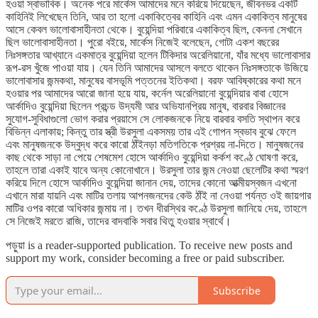
হওয়া স্বাভাবিক। অনেক পরে মার্কেস আমাদের মনে করিয়ে দিয়েছেন, জীবনভর একটি
কাহিনিই লিখেছেন তিনি, আর তা হলো একাকিত্বের কাহিনি এবং এমন একাকিত্ব মানুষের
আসে কেবল ভালোবাসাহীনতা থেকে। বুয়েন্দিয়া পরিবারে একাকিত্ব ছিল, কেননা সেখানে
ছিল ভালোবাসাহীনতা। পুরো বইয়ে, মার্কেস নিজেই বলেছেন, গোটা একশ বছরের
নিঃসঙ্গতার আখ্যানে একমাত্র বুয়েন্দিয়া হলেন টিকিদার অরেলিয়ানো, যাঁর মধ্যে ভালোবাসার
রূপ-রস খুঁজে পাওয়া যায়। যেন তিনি আমাদের আসলে বলতে থাকেন নিঃসঙ্গতাকে উজিয়ে
ভালোবাসার জন্মকথা, মানুষের বাসভূমি পত্তনের ইতিকথা। বরফ আবিষ্কারের কথা মনে
হওয়ার পর আমাদের আরো জানা হয়ে যায়, কর্নেল অরেলিয়ানো বুয়েন্দিয়ার বাবা হোসে
আর্কাদিও বুয়েন্দিয়া ছিলেন প্রচন্ড উদ্যমী আর অভিযানপ্রিয় মানুষ, বারবার বিজ্ঞানের
সুযোগ-সুবিধাগুলো ভোগ করার প্রয়াসে সে লোকজনকে নিয়ে বারবার বসতি স্থাপন করে
বিভিন্ন এলাকায়; কিন্তু তার স্ত্রী উরসুলা একসময় তার এই গোপন স্বভাব বুঝে ফেলে
এবং মানুষজনকে উদ্বুদ্ধ করে কারো ঠাঁইনড়া মতিগতিকে প্রশ্রয় না-দিতে। মানুষজনের
কাছ থেকে সাড়া না পেয়ে শেষমেশ হোসে আর্কাদিও বুয়েন্দিয়া কর্কশ কণ্ঠে ঘোষণা করে,
তাহলে তারা একাই যাবে অন্য কোনোখানে। উরসুলা তার জন্ম নেওয়া ছেলেটির কথা স্মরণ
করিয়ে দিলে হোসে আর্কাদিও বুয়েন্দিয়া জানান দেয়, তাদের কোনো আত্মীয়স্বজন এখনো
এখানে মারা যায়নি এবং মাটির তলায় আপনজনদের কেউ ঠাঁই না নেওয়া পর্যন্ত ওই জায়গার
মাটির ওপর কারো অধিকার জন্মায় না। তখন ধীরস্থির কণ্ঠে উরসুলা জানিয়ে দেয়, তাহলে
সে নিজেই মরতে রাজি, তাদের বাদবাকি সবার থিতু হওয়ার স্বার্থে।
পড়ুয়া is a reader-supported publication. To receive new posts and
support my work, consider becoming a free or paid subscriber.
Subscribe