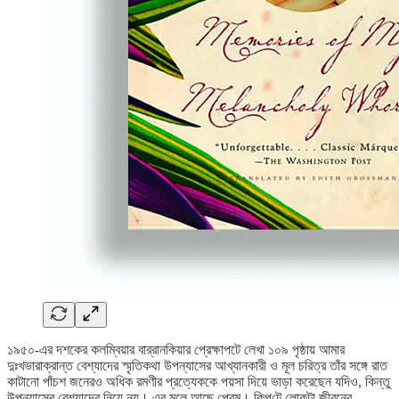
১৯৫০-এর দশকের কলম্বিয়ার বার্‌রানকিয়ার প্রেক্ষাপটে লেখা ১০৯ পৃষ্ঠায় আমার
দুঃখভারাক্রান্ত বেশ্যাদের স্মৃতিকথা উপন্যাসের আখ্যানকারী ও মূল চরিত্র তাঁর সঙ্গে রাত
কাটানো পাঁচশ জনেরও অধিক রমণীর প্রত্যেককে পয়সা দিয়ে ভাড়া করেছেন যদিও, কিন্তু
উপন্যাসের বেশ্যাদের নিয়ে নয়। এর মূলে আছে প্রেম। কিপ্‌টে লোকটা জীবনের