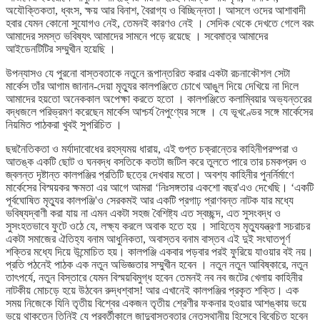
অযৌক্তিকতা, ধ্বংস, ক্ষয় আর বিনাশ, বৈরাগ্য ও বিচ্ছিন্নতা। আসলে ওদের আশাবাদী
হবার যেমন কোনো সুযোগও নেই, তেমনই কারণও নেই । সেদিক থেকে দেখতে গেলে বরং
আমাদের সমস্ত ভবিষ্যৎ আমাদের সামনে পড়ে রয়েছে । সবেমাত্র আমাদের
আইডেনটিটির সম্মুখীন হয়েছি ।
উপন্যাসও যে পুরনো বাস্তবতাকে নতুনে রূপান্তরিত করার একটা রচনাকৌশল সেটা
মার্কেস তাঁর আগাম জানান-দেয়া মৃত্যুর কালপঞ্জিতে চোখে আঙুল দিয়ে দেখিয়ে না দিলে
আমাদের হয়তো অনেককাল অপেক্ষা করতে হতো । কালপঞ্জিতে কলাম্বিয়ার অভ্যন্তরের
বদ্ধজলে পরিভ্রমণ করেছেন মার্কেস আশ্চর্য নৈপুণ্যের সঙ্গে । যে ভূখণ্ডের সঙ্গে মার্কেসের
নিয়মিত পাঠকরা খুবই সুপরিচিত ।
ছদ্মনৈতিকতা ও মর্যাদাবোধের রহস্যময় ধারায়, এই গুপ্ত চক্রান্তের কাহিনীপরম্পরা ও
আতঙ্ক একটি ছোট ও ঘনবদ্ধ বসতিকে কতটা জটিল করে তুলতে পারে তার চমকপ্রদ ও
জ্বলন্ত দৃষ্টান্ত কালপঞ্জির প্রতিটি ছত্রে দেখবার মতো। অবশ্য কাহিনীর পুনর্নির্মাণে
মার্কেসের বিস্ময়কর ক্ষমতা এর আগে আমরা ‘নিঃসঙ্গতার একশো বছর'এও দেখেছি। ‘একটি
পূর্বঘোষিত মৃত্যুর কালপঞ্জি'ও সেরকমই আর একটি প্রগাঢ় প্রাণবন্ত নাটক যার মধ্যে
ভবিষ্যদ্বাণী করা যায় না এমন একটা সহজ বৈশিষ্ট্য এত স্বচ্ছন্দ, এত সুসংবদ্ধ ও
সুসংহতভাবে ফুটে ওঠে যে, লক্ষ্য করলে অবাক হতে হয় । সাহিত্যে মৃত্যুযন্ত্রণা সচরাচর
একটা সমাজের ঐতিহ্য বনাম আধুনিকতা, অবাস্তব বনাম বাস্তব এই দুই সংঘাতপূর্ণ
শক্তির মধ্যে দিয়ে উন্মোচিত হয়। কালপঞ্জি একবার পড়বার পরই ফুরিয়ে যাওয়ার বই নয়।
প্রতি পঠনেই পাঠক এক নতুন অভিজ্ঞতার সম্মুখীন হবেন । নতুন নতুন আবিষ্কারে, নতুন
তাৎপর্যে, নতুন বিস্তারে যেমন বিস্ময়বিমুগ্ধ হবেন তেমনই নব নব জটের খেলায় কাহিনীর
নাটকীয় মোচড়ে হয়ে উঠবেন রুদ্ধশ্বাস! আর এখানেই কালপঞ্জির প্রকৃত শক্তি। এক
সময় নিজেকে যিনি তৃতীয় বিশ্বের একজন তৃতীয় শ্রেণীর ফকনার হওয়ার আশঙ্কায় ভয়ে
ভয়ে থাকতেন তিনিই যে পরবর্তীকালে জাদুবাস্তবতার নেতৃস্থানীয় হিসেবে বিবেচিত হবেন