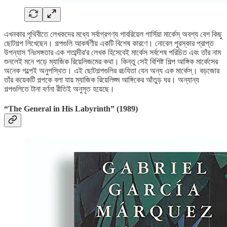
এখনকার পৃথিবীতে লেখকদের মধ্যে সর্বাগ্রগণ্য গাবরিয়েল গার্সিয়া মার্কেস্ অবশ্য বেশ কিছু
ছোটগল্প লিখেছেন। গল্পগুলি আকর্ষণীয় একটি বিশেষ কারণে। নোবেল পুরস্কার প্রাপ্ত
উপন্যাস 'নিঃসঙ্গতার এক শতাব্দীর'র লেখক হিসেবেই মার্কেস সর্বশেষ পরিচিত এবং তাঁর নাম
শুনলেই মনে পড়ে ম্যাজিক রিয়েলিজমের কথা। কিন্তু সেই বিশিষ্ট শিল্প আঙ্গিক মার্কেসের
অনেক গল্পেই অনুপস্থিত। এই ছোটগল্পগুলির রচযিতা যেন অন্য এক মার্কেস্। বড়জোর
তাঁর কয়েকটি গল্পকে বলা যায় ম্যাজিক রিয়েলিজ্ম আঙ্গিকের আঁতুড় ঘর। অন্যান্য
গল্পগুলিতে টানা বর্ণনা রীতিই অনুসৃত হয়েছে।
“The General in His Labyrinth”
(1989)