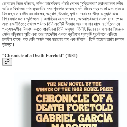
জেনারেল সিমন বলিভার, দক্ষিণ আমেরিকার পাঁচটি দেশের ‘মুক্তিদাতা’ ম্যাগডালেনা নদীর
ভাটিতে বিষাদময় শেষ ভ্রমণটির সময় পুনর্দশন করেছেন নদী তীরের শহর গুলো এবং হাতড়ে
ফিরেছেন তার জীবনের সাফল্য, অনুরাগ ,উৎসাহ, ঘৃণা ও ক্রোধের তীব্র অনুভূতি এবং
বিশ্বাসঘাতকতার স্মৃতিগুলো। অপরিমেয় মনোমুগ্ধকর , অত্যাশ্চর্যরুপে সফল যুদ্ধ, প্রেম
এবং রাজনীতিতে; তখনও পর্যন্ত তিনি এতটাই উৎসাহ আর দক্ষতার সাথে নাচছিলেন যে
প্রত্যক্ষদর্শীরা বিশ্বাস করতে পারছিলনা তিনি অসুস্থ।তিনিই ছিলেন যে ক্ষমতার নিয়ন্ত্রক
সেটার বহ্নিমান স্মৃতি এবং তার মহদেশীয় একতা প্রতিষ্ঠার স্বপ্নটি সুকৌশলে এড়িয়ে
চলছিল তাকে, কত বেশি অর্জন আর হারানোর যায় এক জীবনে - তিনি হচ্ছেন তারই চলমান
দৃষ্টান্ত।
“Chronicle of a Death Foretold”
(1981)