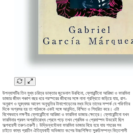
উপন্যাসটির তিন মুখ্য চরিত্র ডাক্তার জুভেনাল উরবিনো, ফ্লোরন্টিনো আরিজা ও ফারমিনা
ডাজার জীবন পঞ্চাশ বছর ধরে পরস্পরের জীবনের সঙ্গে নানা গ্রন্থিতে জড়িয়ে যায়, রাগ-
অনুরাগ ও দ্বন্দ্বময় আবেগ অনুভূতির টানাপোড়েনের মধ্য দিয়ে তাদের সম্পর্ক যে পরিণতির
দিকে অগ্রসর হয় তা পাঠককে একই সঙ্গে আনন্দিত, বিস্মিত ও শিহরিত করে। এটা
বিশেষভাবে লক্ষণীয় ফ্লোরেন্টিনো আরিজা ও ফারমিনা ডাজার ক্ষেত্রে। ফ্লোরেন্টিনো যখন
ফারমিনার প্রবল অপ্রতিরোধ্য প্রেমে পড়ে তখন প্রেমিক ও প্রেমাস্পদ উভয়েই ছিল
অল্পবয়েসী তরুণ-তরুণী। উদ্ভিন্নযৌবনা ফারমিনা ডাজার বিয়ে হয়ে যায় শহরের সব
চাইতে কাম্য প্রাচীন ঐতিহ্যবাহী অভিজাত বংশের উচ্চশিক্ষিত সুরুচিসম্পন্ন বিত্তশালী