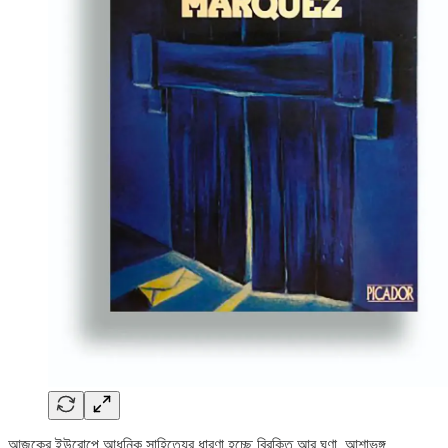
আজকের ইউরোপে আধুনিক সাহিত্যের ধারণা হচ্ছে বিরক্তি আর ঘৃণা, আশাভঙ্গ,