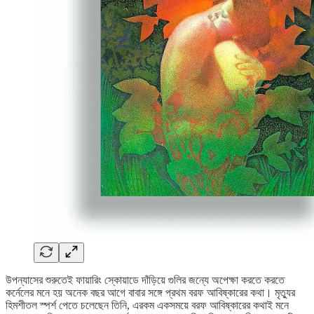
উপন্যাসের শুরুতেই ফায়ারিং স্কোয়াডে দাঁড়িয়ে গুলির জন্যে অপেক্ষা করতে করতে
কর্নেলের মনে হয় অনেক বছর আগে বাবার সঙ্গে প্রথম বরফ আবিষ্কারের কথা। মৃত্যুর
হিমশীতল স্পর্শ পেতে চলেছেন তিনি, এরকম একসময়ে বরফ আবিষ্কারের কথাই মনে