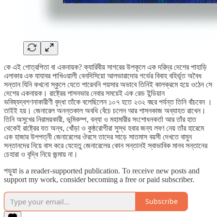
কে এই গোত্রপিতা বা একনায়ক? ক্যারিবীয় সাগরের উপকূলে এক দরিদ্র দেশের পাহাড়ি
এলাকার এক যাযাবর পাখিওয়ালী বেনদিসিয়ো আলভারাদোর গর্ভের বিবাহ বহির্ভূত অবৈধ
সন্তান যিনি কখনো স্কুলে যেতে পারেননি পয়সার অভাবে তিনিই কালক্রমে হয়ে ওঠেন সে
দেশের একনায়ক। রাষ্ট্রের শাসনভার নেবার সময়েই এক রেড ইন্ডিয়ান
ভবিষ্যদ্বগণনাকারীণী বৃদ্ধা তাঁকে বলেছিলেন ১০৭ হতে ২৩২ বছর পর্যন্ত তিনি বাঁচবেন ।
তাইই হয়। জেনারেল অনন্তকাল অবধি বেঁচে চলেন আর শাসনকাজ অব্যাহত রাখেন।
তিনি অসুখের নিরাময়কারী, ভূমিকম্প, বন্যা ও মহামারীর সংশোধনকর্তা আর তাঁর হাত
থেকেই রাষ্ট্রের যত অন্ধ, খোঁড়া ও কুষ্ঠরোগীরা সুস্থ হবার জন্য লবণ নেয় তাঁর হারেমে
এক হাজার উপপত্নী জেনারেলের ঔরসে তাদের সাড়ে সাতমাস বয়সী দেখতে বামুন
সন্তানদের নিয়ে বাস করে যেহেতু জেনারেলের কোন সন্তানই স্বাভাবিক মানব সন্তানের
চেহারা ও বৃদ্ধি নিয়ে জন্মায় না।
পড়ুয়া is a reader-supported publication. To receive new posts and
support my work, consider becoming a free or paid subscriber.
Subscribe