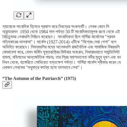
গ্যাবোকে সাংবাদিক হিসেবে প্রকাশ করে নিবন্ধের সংকলনটি। লেখক জোন লি
অ্যান্ডারসন 1950 থেকে 1984 সাল পর্যন্ত 50 টি সাংবাদিকতামূলক রচনা থেকে এই
বৈচিত্র্যময় লেখাগুলি নির্বাচন করেছেন। সাংবাদিকতা ছিল গার্সিয়া মার্কেসের "প্রথম
সত্যিকারের ভালবাসা"। মার্কেস (1927-2014) এটিকে "বিশ্বের সেরা পেশা" বলে
অভিহিত করেছেন। নিবন্ধগুলির মধ্যে অনেকগুলি রাজনৈতিক এবং সামাজিক বিষয়গুলি
মোকাবেলা করে, যেমন মার্কিন যুক্তরাষ্ট্রের কিউবার অবরোধ, নিকারাগুয়াতে স্যান্ডিনিস্টা
হামলা, মহিলাদের আন্তর্জাতিক পাচার, তার প্রিয় ম্যাগডালেনা নদীর মৃত্যু দূষণ এবং বন
নিধন থেকে, হাঙ্গেরিতে সোভিয়েত হস্তক্ষেপ পর্যন্ত। গার্সিয়া মার্কেস স্বীকার করেন যে
একজন লেখকের "শুধুমাত্র কর্তব্য হলো ভালভাবে লেখা"।
“The Autumn of the Patriarch”
(1975)