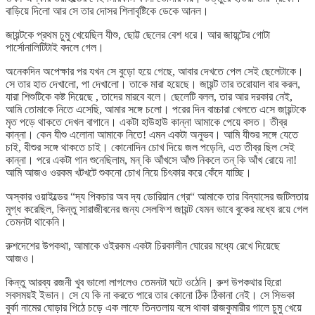
বাড়িয়ে দিলো আর সে তার দোসর শিলাবৃষ্টিকে ডেকে আনল।
জায়ন্টকে প্রথম চুমু খেয়েছিল যীশু, ছোট্ট ছেলের বেশ ধরে। আর জায়ন্টের গোটা
পার্সোনালিটিটাই বদলে গেল।
অনেকদিন অপেক্ষার পর যখন সে বুড়ো হয়ে গেছে, আবার দেখতে পেল সেই ছেলেটাকে।
সে তার হাত দেখালো, পা দেখালো। তাকে মারা হয়েছে। জায়ন্ট তার তরোয়াল বার করল,
যারা শিশুটিকে কষ্ট দিয়েছে , তাদের মারবে বলে। ছেলেটি বলল, তার আর দরকার নেই,
আমি তোমাকে নিতে এসেছি, আমার সঙ্গে চলো। পরের দিন বাচ্চারা খেলতে এসে জায়ন্টকে
মৃত পড়ে থাকতে দেখল বাগানে। একটা হাউহাউ কান্না আমাকে পেয়ে বসত। তীব্র
কান্না। কেন যীশু এলোনা আমাকে নিতে! এমন একটা অনুভব। আমি যীশুর সঙ্গে যেতে
চাই, যীশুর সঙ্গে থাকতে চাই। কোনোদিন চোখ দিয়ে জল পড়েনি, এত তীব্র ছিল সেই
কান্না। পরে একটা গান শুনেছিলাম, মন্ কি আঁখসে আঁশু নিকলে তন্ কি আঁখ রোয়ে না!
আমি আজও ওরকম খটখটে শুকনো চোখ নিয়ে চিৎকার করে কেঁদে যাচ্ছি।
অস্কার ওয়াইল্ডের “দ্য পিকচার অব দ্য ডোরিয়ান গ্রে“ আমাকে তার বিন্যাসের জটিলতায়
মুগ্ধ করেছিল, কিন্তু সারাজীবনের জন্য সেলফিশ জায়ন্ট যেমন ভাবে বুকের মধ্যে রয়ে গেল
তেমনটা থাকেনি।
রুশদেশের উপকথা, আমাকে ওইরকম একটা চিরকালীন ঘোরের মধ্যে রেখে দিয়েছে
আজও।
কিন্তু আরব্য রজনী খুব ভালো লাগলেও তেমনটা ঘটে ওঠেনি। রুশ উপকথার হিরো
সবসময়ই ইভান। সে যে কি না করতে পারে তার কোনো ঠিক ঠিকানা নেই। সে সিভকা
বুর্কা নামের ঘোড়ার পিঠে চড়ে এক লাফে তিনতলায় বসে থাকা রাজকুমারীর গালে চুমু খেয়ে