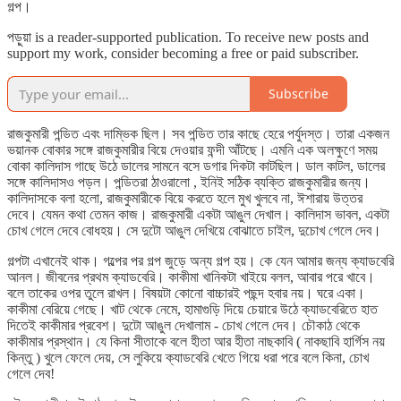
গল্প।
পড়ুয়া is a reader-supported publication. To receive new posts and
support my work, consider becoming a free or paid subscriber.
Subscribe
রাজকুমারী পন্ডিত এবং দাম্ভিক ছিল। সব পন্ডিত তার কাছে হেরে পর্যুদস্ত। তারা একজন
ভয়ানক বোকার সঙ্গে রাজকুমারীর বিয়ে দেওয়ার ফন্দী আঁটছে। এমনি এক অলক্ষুণে সময়
বোকা কালিদাস গাছে উঠে ডালের সামনে বসে ডগার দিকটা কাটছিল। ডাল কাটল, ডালের
সঙ্গে কালিদাসও পড়ল। পন্ডিতরা ঠাওরালো , ইনিই সঠিক ব্যক্তি রাজকুমারীর জন্য।
কালিদাসকে বলা হলো, রাজকুমারীকে বিয়ে করতে হলে মুখ খুলবে না, ঈশারায় উত্তর
দেবে। যেমন কথা তেমন কাজ। রাজকুমারী একটা আঙুল দেখাল। কালিদাস ভাবল, একটা
চোখ গেলে দেবে বোধহয়। সে দুটো আঙুল দেখিয়ে বোঝাতে চাইল, দুচোখ গেলে দেব।
গল্পটা এখানেই থাক। গল্পের পর গল্প জুড়ে অন্য গল্প হয়। কে যেন আমার জন্য ক্যাডবেরি
আনল। জীবনের প্রথম ক্যাডবেরি। কাকীমা খানিকটা খাইয়ে বলল, আবার পরে খাবে।
বলে তাকের ওপর তুলে রাখল। বিষয়টা কোনো বাচ্চারই পছন্দ হবার নয়। ঘরে একা।
কাকীমা বেরিয়ে গেছে। খাট থেকে নেমে, হামাগুড়ি দিয়ে চেয়ারে উঠে ক্যাডবেরিতে হাত
দিতেই কাকীমার প্রবেশ। দুটো আঙুল দেখালাম - চোখ গেলে দেব। চৌকাঠ থেকে
কাকীমার প্রস্থান। যে কিনা সীতাকে বলে হীতা আর হীতা নাছকাবি ( নাকছাবি হার্গিস নয়
কিন্তু ) খুলে ফেলে দেয়, সে লুকিয়ে ক্যাডবেরি খেতে গিয়ে ধরা পরে বলে কিনা, চোখ
গেলে দেব!