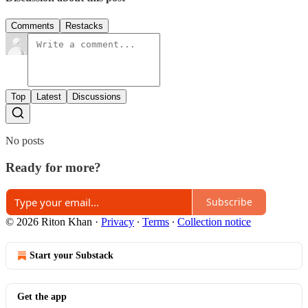
Comments
Restacks
Top
Latest
Discussions
No posts
Ready for more?
Subscribe
© 2026 Riton Khan
·
Privacy
∙
Terms
∙
Collection notice
Start your Substack
Get the app