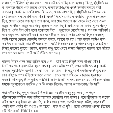
হারালাম, ডাইনিতে হতবাক হলাম। আর রাইকমলে বিভ্রান্ত হলাম। কিন্তু হাঁসুলিবাঁকের
উপকথাতে থমকে এবং চমকে গেলাম, কারণ তারাশঙ্কর একটা চলমান সময়ের কথা
বলতেন। একটা কাল যেটা সমানেই চলছে, থামার নাম নেই। হাঁসুলিবাঁকের উপকথা যেন
সেই চলমান সময়ের গল্প বলে গেল। একটা সিস্টেম যেটার কার্যকারীতা ফুলেস্ট লেভেলে
ছিল, সেখান থেকে শুরু হলো তার পতন, আর সেই পতনের গর্ভ থেকে উঠে এলো একটা
নতুন সিস্টেম যা নতুন করে গড়ে তুলবে অনেক কিছু। এখানে ভালো অথবা মন্দের প্রশ্ন
ছিল না, যেটা ছিল সেটা হলো যুগোপযোগীতা। পুরনোকে যেতেই হয়। যাওয়াটা অনিবার্য।
আর নতুনকেও আসতেই হয়। তার আসাটাও অমোঘ। আমি হঠাৎ আবিষ্কার করলাম,
আমি কালের পেছনে দৌড়চ্ছি কালকে ধরতে, কালকে বুঝতে। আর ক্রমে আমিও কাল-
কবলিত হয়ে পড়ছি আমারই অজান্তে। আমি চিরকালের জন্য কালের বন্ধু হতে চাইলাম।
কিন্তু ক্রমেই বুঝতে পারলাম, কালের বন্ধু হতে গেলে আমায় নিরন্তর কালের সঙ্গে হাঁটতে
হবে সচেতন ভাবে। তাই আমি হাঁটতে লাগলাম।
কালের নিয়মে এমন সময় জন্ডিস হয়ে গেল। তাই হাতে কিছুটা সময় পাওয়া গেল।
টলস্টয়ের আনা ক্যারেনিনা হাতে এলো। তখন অষ্টম শ্রেণি, তখন আমি তেরো। একটা
এক্সট্রা ম্যারাইটাল হলো। সে যা হলো , তা হলো। কিন্তু আনা বারবার একটা বুড়োকে
রেল লাইনের ওপর দাঁড়িয়ে থাকতে দেখত। শেষে আনা ওই রেল লাইনেই সুইসাইড
করল। আমি বুড়োটাকে বুঝতে পারিনি। ও কি ছিল? যে সময় চলে গেছে, সেই চলে যাওয়া
সময়ের মূল্যবোধের প্রতীক ? ও কি আনার বিবেক? আনার অপরাধবোধ? কি জানি!
পদ্মা নদীর মাঝি, পুতুল নাচের ইতিকথা এরা সব জীবনে হুড়মুড় করে ঢুকে পড়ল।
রবীন্দ্রনাথের নষ্টনীড় আর শাস্তি আমাকে কোনঠাসা করে ছাড়ল। পরে রবীন্দ্রনাথের অনেক
নাটক আমায় মুক্তির হাওয়ায় দাঁড় করিয়ে দেয়। গুরু, ফাল্গুনীর অন্ধ বাউল, রক্তকরবী।
এমনি সময় একটা বই পাওয়া গেল হাতে। রাত ভ’রে বৃষ্টি। মনের ভেতরের ধাক্কা হিসেবে
ওটা ছিল একটা বিচ্ছিরি ধাক্কা।