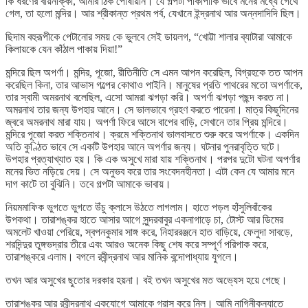
কি ধরণের বায়নাক্কা, আমার ঠিক পোষায়নি। যে গল্পটা পাকাপাকি ভাবে মনের মধ্যে গেঁথে
গেল, তা হলো মন্দির। আর শ্রীকান্ত প্রথম পর্ব, যেখানে ইন্দ্রনাথ আর অন্নদাদিদি ছিল।
ছিদাম বহুরূপীকে পেটানোর সময় কে ভুলবে সেই ডায়লগ, “খোট্টা শালার ব্যাটারা আমাকে
কিলায়কে যেন কাঁঠাল পাকায় দিয়া!”
মন্দিরে ছিল অপর্ণা। মন্দির, পূজো, রীতিনীতি সে এমন আপন করেছিল, বিগ্রহকে তত আপন
করেছিল কিনা, তার আভাস গল্পের কোথাও পাইনি। মানুষের প্রতি পাথরের মতো অপর্ণাকে,
তার স্বামী অমরনাথ বলেছিল, এসো আমরা ঝগড়া করি। অপর্ণা ঝগড়া পছন্দ করত না।
অমরনাথ তার জন্য উপহার আনে। সে ভালভাবে গ্রহণ করতে পারেনা। মাত্র কিছুদিনের
জ্বরে অমরনাথ মারা যায়। অপর্ণা ফিরে আসে বাপের বাড়ি, সেখানে তার প্রিয় মন্দিরে।
মন্দিরে পূজো করত শক্তিনাথ। ক্রমে শক্তিনাথ ভালবাসতে শুরু করে অপর্ণাকে। একদিন
অতি কুণ্ঠিত ভাবে সে একটি উপহার আনে অপর্ণার জন্য। ঘটনার পুনরাবৃত্তি ঘটে।
উপহার প্রত্যাখ্যাত হয়। কি এক অসুখে মারা যায় শক্তিনাথ। পরপর দুটো ঘটনা অপর্ণার
মনের ভিত নড়িয়ে দেয়। সে অনুভব করে তার সংবেদনহীনতা। এটা কেন যে আমার মনে
দাগ কাটে তা বুঝিনি। তবে গল্পটা আমাকে ভাবায়।
নিয়মমাফিক ভুগতে ভুগতে উঁচু ক্লাসে উঠতে লাগলাম। হাতে পড়ল হাঁসুলিবাঁকের
উপকথা। তারাশঙ্কর হাতে আসার আগে সুন্দরবাবুর একনাগাড়ে চা, টোস্ট আর ডিমের
অমলেট খাওয়া পেরিয়ে, স্বপনকুমার সাঙ্গ করে, নিহাররঞ্জনে হাত বাড়িয়ে, ফেলুদা সাবড়ে,
শরদিন্দুর তুঙ্গভদ্রার তীরে এবং আরও অনেক কিছু শেষ করে সম্পূর্ণ পরিপাক করে,
তারাশঙ্করে এলাম। বগলে রবীন্দ্রনাথ আর মানিক বন্দোপাধ্যায় যুগলে।
তখন আর অসুখের ছুতোর দরকার হয়না। বই তখন অসুখের মত অভ্যেস হয়ে গেছে।
তারাশঙ্কর আর রবীন্দ্রনাথ একযোগে আমাকে গ্রাস করে নিল। আমি নাগিনীকন্যাতে