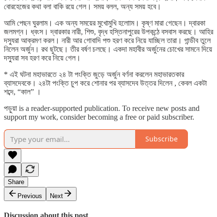
বোরহেজের কথা বলা বাকি রয়ে গেল। সময় বলল, অন্য সময় হবে।
আমি পেছন ঘুরলাম। এক অন্য সময়ের মুখোমুখি হলোাম। কৃষ্ণ মারা গেছেন। দ্বারকা
জলমগ্ন। ধ্বংস। দ্বারকার নারী, শিশু, বৃদ্ধ হস্তিনাপুরের উপকন্ঠে বসবাস করছে। আহির
দস্যুরা আক্রমণ করল। নারী আর গোবাদি পশু হরণ করে নিয়ে যাচ্ছিল তারা। গান্ডীব তুলে
নিলেন অর্জুন। রথ ছুটছে। তীর বর্ষণ চলছে। একদা মহাবীর অর্জুনের চোখের সামনে দিয়ে
দস্যুরা সব হরণ করে নিয়ে গেল।
* এই ঘটনা মহাভারতে ২৪ টা পংক্তি জুড়ে অর্জুন বর্ণনা করলেন মহাভারতকার
ব্যাসদেবকে। ২৪টা পংক্তি চুপ করে শোনার পর ব্যাসদেব উত্তর দিলেন , কেবল একটা
শব্দে, “কাল” ।
পড়ুয়া is a reader-supported publication. To receive new posts and
support my work, consider becoming a free or paid subscriber.
Subscribe
Share
Previous
Next
Discussion about this post