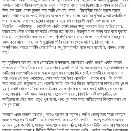
আমাকে তাদের জীবন-সংগ্রামের রক্ত - মাংসের গন্ধে ভরা দিনগুলোতে এমন ভাবে টেনে
নিল যেন তারা একটা চুম্বক আর আমি বোধহয় লোহা। ডিমেন্সিয়া অর্থাৎ ক্রমে ক্রমে
একটা গোটা শহরের সবাই বিস্মৃতির অতলে তলিয়ে যাচ্ছে আর ডিমেন্সিয়া একটা মহামারীতে
পরিণত হচ্ছে, তখন মাকোন্দোর মানুষদের মনে রাখার প্রচেষ্টা একটা সংগ্রামের রূপ
নিয়েছিল। অবিশাস্য। রেমেদিওস একটা গোটা চাদর শুদ্ধু আকাশে উড়ে হারিয়ে গেল,
কারণ তার বেঁচে থাকার ব্যাপারটা বোকার মত লাগত। উরসুলা যখন অন্ধ হয়ে যাবে বুঝতে
পারছে, সে প্র্যাকটিস শুরু করে দিলো, পুরোপুরি অন্ধ হয়ে গেলেও সে কীভাবে স্বচ্ছন্দ্যে
কাজ করে যাবে। নাহ, আমি বুয়েন্দিয়া পরিবারকে মন থেকে মানিনি, কিন্তু তাদের
অস্বীকারও করতে পারিনি কোনোদিন। শুধু উপন্যাসটা পড়ে মনে হয়েছিল, এমনও লেখা
যায়!
দ্য ক্রনিকল অব দ্য ডেথ ফোরটোল্ড উপন্যাসে, মার্কেজের একটা গল্পকে একটা আজব
পদ্ধতিতে চালিয়ে নিয়ে যেতে যেতে প্রায় একটা গোটা শহরের মানুষদের সাইকোলজিক্যাল
ডাইলেমা এবং আটকে থাকা মনকে তুলে ধরার মধ্যে দিয়ে সেই সমাজটা যে আসলে এত
পচে গেছে যে গন্ধ বেরোচ্ছে, সেটা স্পষ্ট হয়ে উঠে এসেছিল। বাপরে বাপ ! কি লেখনি!
সারা শহর এবং মানুষজন এবং প্রকৃতি সবাই যেন বাধা দিচ্ছে সান্তিয়াগো নাসার যেন খুন না
হয়। সবাই জানে যে বিকারিও ভাই-এরা তাকে খুন করবে, আর সবাই চাইছে যে সে বেঁচে
যাক, এমনকি একটা সময় আমার মনে হতে লাগল যে , বিকারিও ভাইরাও চাইছে যে
সান্তিয়াগো বেঁচে যাক, তবুও খুন হলো, এবং খুন হবার সময় সান্তিয়াগো বিশ্বাস করল যে
সে খুন হচ্ছে।
আমাকে এমন তাজ্জব করেছে , আরও অনেক উপন্যাস। নাগিব মেহফুজের “আখেনাতেন”,
ওরহান পামুকের “স্নো”। অবিশাস্য প্লট আর তেমনি লেখনি। কিন্তু ততদিনে আমার
ভেতরে ঢুকে পড়েছিল, হুমায়ূন আহমেদের বাক্য গঠন, মার্কেজের স্টাইল আর তারাশঙ্করের
কালের অমোঘ যাত্রা। মিলিয়ে মিশিয়ে তৈরি হয় আরেক শৈলী। সুনীল গাঙ্গুলীর প্ররোচনায়