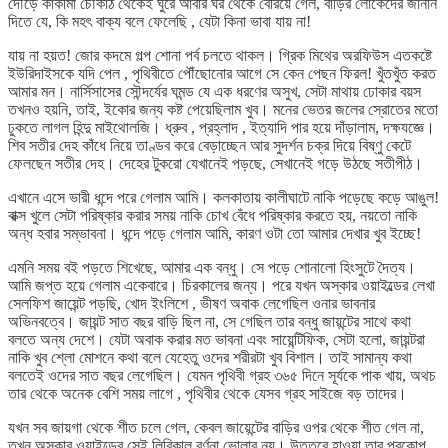
দৌড়ে কাকীমা চৌকাঠ থেকেই ঘুরে আবার ঘর থেকে বেরিয়ে গেল, বাড়ির লোকেদের জানান
দিতে যে, কি মহৎ বাক্য বলে ফেলেছি , যেটা কিনা ভাবা যায় না!
যায় না হয়ত! জোর কদমে গল্প শোনা পর্ব চলতে থাকল। গ্রিক মিথের অরফিউস এতকষ্টে
ইউরিদাইসকে যদি পেল , পৃথিবীতে পৌঁছোনোর আগে সে কেন পেছন ফিরল! খুঁতখুঁত করত
আমার মন। নার্সিসাসের সৌন্দর্যের ঘমন্ড যে এক ধরণের অসুখ, সেটা মাথায় ঢোকার বয়স
তখনও হয়নি, তাই, ইকোর জন্য কষ্ট পেয়েছিলাম খুব। মনের ভেতর জলের স্রোতের মতো
ঢুকতে লাগল হিন্দু মাইথোলজি। ধ্রুব , প্রহ্লাদ , ইত্যাদি পার হয়ে দাঁড়ালাম, দক্ষযজ্ঞে।
শিব সতীর দেহ কাঁধে নিয়ে তাণ্ডব করে বেড়াচ্ছেন আর সুদর্শন চক্র দিয়ে বিষ্ণু কেটে
ফেলছেন সতীর দেহ। দেহের টুকরো যেখানেই পড়ছে, সেখানেই গড়ে উঠছে সতীপীঠ।
এখানে এসে ভারী ধন্দে পরে গেলাম আমি। কলকাতায় কালীঘাটে নাকি পড়েছে কড়ে আঙুল!
বাক্স খুলে সেটা পরিষ্কার করার সময় নাকি চোখ বেঁধে পরিষ্কার করতে হয়, নয়তো নাকি
অন্ধ হবার সম্ভাবনা। ধন্দে পড়ে গেলাম আমি, কারণ ওটা তো আমার দেখার খুব ইচ্ছে!
এমনি সময় বই পড়তে শিখেছে, আমার এক বন্ধু। সে পড়ে শোনালো হিংসুটে দৈত্য।
আমি জপ্ত হয়ে গেলাম একেবারে। চিরকালের জন্য। পরে যখন অস্কার ওয়াইল্ডের লেখা
সেলফিশ জায়েন্ট পড়ছি, খোদ ইংলিশে , ভীষণ অবাক লেগেছিল ওনার ভাবনার
অভিনবত্বে। জায়ন্ট সাত বছর বাড়ি ছিল না, সে গেছিল তার বন্ধু জায়ন্টের সাথে কথা
বলতে অন্য দেশে। যেটা অবাক করার মত ভাবনা এবং সায়েন্টিফিক, সেটা হলো, জায়ন্টরা
নাকি খুব শ্লো মোশনে কথা বলে যেহেতু ওদের শরীরটা খুব বিশাল। তাই সামান্য কথা
বলতেই ওদের সাত বছর লেগেছিল। যেমন পৃথিবী গ্রহ ৩৬৫ দিনে সূর্যকে পাক খায়, অথচ
তার থেকে অনেক বেশি সময় লাগে , পৃথিবীর থেকে যেসব গ্রহ সাইজে বড় তাদের।
যখন সব জায়গা থেকে শীত চলে গেল, কেবল জায়েন্টের বাড়ির ওপর থেকে শীত গেল না,
তখন অস্কার ওয়াইল্ডের সেই লিরিকাল বর্ণনা ভোলার নয়। উত্তুরে হাওয়া তার প্রকোপ