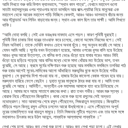
আমি লিখতে শুরু করি বিশাল ক্যানভাসে, “স্থান কাল পাত্র”, যেখানে মহাদেশ গুলো
সাতটা মহাসমুদ্রের ওপর শ্যাওলার মতো ভাসছিল আর বাক্স-প্যাটরা নিয়ে মানুষেরা এক
মহাদেশ থেকে আরেক মহাদেশ পাড়ি দিচ্ছিল কেবলই, আরও আরও ভালভাবে বাঁচার জন্য
আর স্ট্যান্ডার্ড অব লিভিং বাড়ানোর জন্য। স্থান এবং কাল ছিল তার সাক্ষী। আমি লিখতে
থাকি।
“আমি দোহা বলছি। সেই এক ভয়ঙ্কর দাবদাহ এসে পড়ল। কারণ পৃথিবী ঘুরছেই।
পৃথিবী বিনা চাকায় বিনা যন্ত্রে তাওয়াফ করে চলেছে, কোনো অমোঘ নিয়মের বশে। সেই
নিয়ম অনিবার্য। তাকে দেখিনি কখনও চোখে অথবা ছুঁয়ে। শুধু অনুভব করেছি সে আছে।
যেমন আমি আছি। সূর্যের যখন উত্তরায়ণ হয়েছে, আমার ওপরের ধূসর বালি হয়ে উঠেছে
আরও ধূসর আরো উত্তপ্ত, যে বালির কণা ভেঙে গুঁড়ো হয়ে যাবার পরেও আরও মিহি
গুঁড়ো হয়ে ছড়িয়ে পড়েছে আর বালির মধ্যে থেকে সাদা ধোঁয়ার মত উঠেছে ভাপ, তখন
বুঝেছি, সে আছে। ক্রমে সূর্যের দক্ষিণায়ন শুরু হয়েছে আর মসজিদে মসজিদে তলবিয়া পাঠ
শুরু হবার আগেই সুবেহ-সাদিকের আলো আঁধারিতে মরুভূমির বুকে জমে উঠেছে গভীর
কুয়াশা। সে কুয়াশায় দিশা পাওয়া যায় না , হাজার উঠের কাফেলা বেবাক গায়েব হয়ে যায়।
মরুদ্যান হারিয়ে ফেলে বেদুইন । দুহাত দূরের মানুষকে ঠাহর করা যায় না। আমি তখন
বুঝেছি সে আছে। আদিহীণ , অন্তহীন এক মহাসময় আমাকে হাত ধরে চিনিয়েছে সে
আছে। আমার মনে আছে সাতাশে রজবের কথা। রাত তখন গভীর। আরব মরু স্তব্ধ ।
বোরাক নিয়ে পৌঁছোলেন জিব্রাইল। কাবা থেকে শুরু হলো রসুলের সেই অদ্ভত
নভোভ্রমণ। সাত আকাশের শেষে রসুল পৌঁছোলেন, সিজরাতুল মন্তাহায়। জিব্রাইল
দাঁড়িয়ে পড়ল কিন্তু রসুল এগিয়ে চললেন আরো ঊর্ধ্বলোকে। এসে পৌঁছোলেন অপূর্ব
নুরের তাজাল্লিতে ভরা বায়তুল মামুরে। তিনি সিজদায় লুটিয়ে পড়লেন এবং তার সঙ্গে সঙ্গে
মহাকালও চিৎকার করে উঠল আনন্দে, লাব্বাইক আল্লাহুম্মা লাব্বাইক ।”
লেখা শেষ হলো, আরও কত লেখা শুরু হলো। আরও কত লেখা পড়া হলো। এই লেখায়