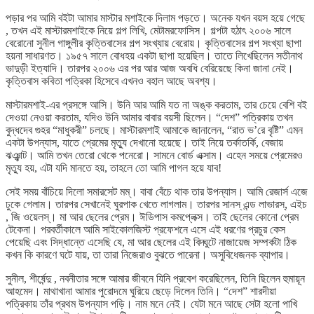
পড়ার পর আমি বইটা আমার মাস্টার মশাইকে দিলাম পড়তে। অনেক যখন বয়স হয়ে গেছে
, তখন এই মাস্টারমশাইকে নিয়ে গল্প লিখি, মেটামরফোসিস। গল্পটা হঠাৎ ২০০৬ সালে
বেরোনো সুনীল গাঙ্গুলীর কৃত্তিবাসের গল্প সংখ্যায় বেরোয়। কৃত্তিবাসের গল্প সংখ্যা ছাপা
হয়না সাধারণত। ১৯৫৭ সালে বোধহয় একটা ছাপা হয়েছিল। তাতে লিখেছিলেন সতীনাথ
ভাদুড়ী ইত্যাদি। তারপর ২০০৬ এর পর আর আজ অবধি বেরিয়েছে কিনা জানা নেই।
কৃত্তিবাস কবিতা পত্রিকা হিসেবে এখনও বহাল আছে অবশ্য।
মাস্টারমশাই-এর প্রসঙ্গে আসি। উনি আর আমি যত না অঙ্ক করতাম, তার চেয়ে বেশি বই
দেওয়া নেওয়া করতাম, যদিও উনি আমার বাবার বয়সী ছিলেন। “দেশ” পত্রিকায় তখন
বুদ্ধদেব গুহর “মাধুকরী” চলছে। মাস্টারমশাই আমাকে জানালেন, “রাত ভ’রে বৃষ্টি” এমন
একটা উপন্যাস, যাতে প্রেমের মৃত্যু দেখানো হয়েছে। তাই নিয়ে তর্কাতর্কি, বেজায়
ঝঞ্ঝাট। আমি তখন তেরো থেকে পনেরো। সামনে বোর্ড এক্সাম। এহেন সময়ে প্রেমেরও
মৃত্যু হয়, এটা যদি মানতে হয়, তাহলে তো আমি পাগল হয়ে যাব!
সেই সময় বাঁচিয়ে দিলো সমারসেট মম্। বাবা বেঁচে থাক তার উপন্যাস। আমি রেজার্স এজে
ঢুকে গেলাম। তারপর সেখানেই ঘুরপাক খেতে লাগলাম। তারপর সানস্ এন্ড লাভারস্, এইচ
, জি ওয়েলস্। মা আর ছেলের প্রেম। ঈডিপাস কমপ্লেক্স। তাই ছেলের কোনো প্রেম
টেকেনা। পরবর্তীকালে আমি সাইকোলজিস্ট প্রফেশনে এসে এই ধরণের প্রচুর কেস
পেয়েছি এবং সিদ্ধান্তে এসেছি যে, মা আর ছেলের এই বিদ্ঘুটে নাজায়েজ সম্পর্কটা ঠিক
কখন কি কারণে ঘটে যায়, তা তারা নিজেরাও বুঝতে পারেনা। অসুবিধেজনক ব্যাপার।
সুনীল, শীর্ষেন্দু , নবনীতার সঙ্গে আমার জীবনে যিনি প্রবেশ করেছিলেন, তিনি ছিলেন হুমায়ূন
আহমেদ। মাথাখানা আমার পুরোদমে ঘুরিয়ে ছেড়ে দিলেন তিনি। “দেশ” শারদীয়া
পত্রিকায় তাঁর প্রথম উপন্যাস পড়ি। নাম মনে নেই। যেটা মনে আছে সেটা হলো পাখি