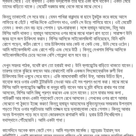
স্বভাব মেয়ে। এই বাক্যটা। একটি ভদ্রলোক তার ঘরে একা বসে থাকেন। একটি মেয়ে
তাদের বাড়িতে থাকে। মেয়েটি দরজার কাছ থেকে মাঝে মাঝে দেখে।
কিন্তু তাকালেই সে সরে যায়। যেমন পাখিরা বারান্দায় বা ছাদে টুকটুক করে কাছে আসে
লাফিয়ে বা হেঁটে। পাখির দিকে এটেনশন দাও, ওমনি সে উড়ে পালিয়ে যাবে। ওই মেয়েটি
তেমন। কখন যেন বড় হয়ে গেলাম। দুম-দারাক্কা। সঙ্গে হুমায়ূন আহমেদ, হিমু আর
মিশির আলি থাকত। হুমায়ূন আহমেদের ওপর মাঝে মাঝে দারুণ রাগ হতো। সারাক্ষণ উনি
জ্বর হলে জল চিকিৎসা করান। মিশির আলিকে সাইকোলজিস্ট বানিয়েছেন, যিনি খালি
রোগে পড়েন, কঠিন রোগে। তার চিকিৎসার ভার কেউ না কেউ নেয় , উনি সেরে ওঠেন।
আমি সাইকেলজিস্ট এবং রোগে পড়ি এবং সেরে উঠি । কিন্তু দেখলাম মিশির আলিকে
সাইকোলজিস্টের চেয়ে অনেক বেশি গোয়েন্দা বলে মনে হয়।
দেখুন সহৃদয় পাঠক, যথেষ্ট রাগ তো হবারই কথা। উনি ক্লায়েন্টের বাড়িতে থাকতে যাবেন।
তারপর তাকে বুঝিয়ে বলবেন আর বোঝালেই নাকি একজন সিৎজোফ্রেনিক রুগী বিনা
চিকিৎসায় বিনা ওষুধে সেরে যাবে। একি মামদোবাজী নাকি! উফ্, আমার উচিত ছিল ,
যাহোক করে ওনার একটা ইন্টারভিউ নেওয়া আর এই সব প্রশ্ন গুলো করা। মাঝে মাঝে
মিশির আলি ক্লায়েন্টের আত্মীয় বা বন্ধুর বাড়ি যাবেন আর দু ঘন্টা বসিয়ে রাখার পর তারা
আসবেন, মিশির আলি কিছু প্রশ্ন করবেন এবং চলে যাবেন। চলে যাবার সময় কলা ,
পাউরুটি আর মাখন একটা প্যাকেটে ফেলে রেখে আসবেন। লেখকের ওপর রাগে আমার
মেঝেতে পা ঠুকতে ইচ্ছে করত! কিন্তু হুমায়ূন আহমেদের মুক্তিযুদ্ধের সময়কার উপন্যাস
পড়তে গিয়ে ওনার প্রতিভায় আমি তাজ্জব হয়ে ভ্যাবাচ্যাকা খেয়ে গেলাম। কিন্তু আবার
অন্য উপন্যাস পড়ে মনে হতো জোরকদমে রাগারাগি করি। দুবার চিঠি লিখেছিলাম।
যথাস্থানে পৌঁছোয়নি। আমি একটা গাধা।
কালেদিনে অনেক কাল কেটে গেল। আমি পড়লাম মার্কেজ। হান্ড্রেড ইয়ারস্ অব
সলিটিউট। একটা মাকোন্দো নামের অদ্ভুত গজিয়ে ওঠা শহরের এক আজব বুয়েন্দিয়া পরিবার