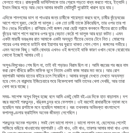
ফেলতে পারে। রাজকুমারী ভাসিলিসাকে তার প্রেমে পড়তে বাধ্য করতে পারে, ইত্যাদি।
ইভান বিষয়ে পড়ে আর ভেবে আমার মাথাটা মোটামুটি পুরোটাই খারাপ হয়ে যায়।
এদিকে শালগমের ভাগ না পাওয়ার জন্য চাষীকে শায়েস্তা করবে বলে, চাষীর কুঁড়েঘরের
আশে পাশে ঘুরত, কেঠো পা ভালুক। এক তো চাষী তাকে ঠকিয়েছিল, তার ওপর তার পা
টাও ভেঙে দিয়েছিল। রাশিয়ার সেই জঙ্গল ঘেরা ছোট্ট গ্রামে কনকনে শীতের রাতে চাষীর
কুঁড়ের আশে পাশে বরফের ওপর ঘুরে বেড়াত কেঠো পা ভালুক আর ছড়া কাটত। এমন
একটা মায়াবী ভয়ঙ্কর রাত আমাকে একটা অদ্ভুত শীতের ভেতর টেনে নিত। মোরগের
পায়ের ওপর বসানো ডাইনি বাবা ইয়াগার ঘর ঘুরতে থাকত গোল গোল। জঙ্গলের গভীরে।
এমন অনেক কিছু। আমি বোধহয় এখনও ওই জগতেই থাকি কারণ ওখান থেকে বেরোনোর
কোনো ইচ্ছেই আমার নেই।
অসুখ-বিসুখেরও শেষ ছিল না, তাই বই পড়ারও বিরাম ছিল না। আমি বছরের পর বছর নাম
করা রোগ বাঁধিয়ে রুটিন মাফিক ভুগে নিতাম একটা কাজ সারার মত করে। আর রোগ
ব্যাপারটা আমার হাতের বাইরে চলে গিয়েছিল। আমার বন্ধুরা দেখতে দেখতে অভ্যস্ত
হয়ে গেল যে বারান্দায় ইজিচেয়ারে শুয়ে বিকেলবেলা আমি তাদের খেলা দেখছি, আর তারা
খেলা করে যাচ্ছে।
সময়- সাপেক্ষ অসুখ বিসুখ হচ্ছে বলে আমি একটু মোটা বই-এর দিকে হাত বাড়ালাম। দশ
বছর বয়সেই শরৎচন্দ্র , বঙ্কিম চন্দ্র ধরে ফেললাম। ওই বয়সেই রাধারানীকে ন্যাকা মনে
হয়েছিল আর গল্পটাকে মনে হয়েছিল সাজানো। বরং তখনকার অবিভক্ত বাংলাদেশে
কপালকুণ্ডলার ক্রাইসিস অনেক জীবন্ত লেগেছিল।
শরৎচন্দ্র অনেক পড়লাম। সবই বেশ ভালো লাগল। ভালো লাগল না, ছেলেদের পেলেই
সাজিয়ে গুছিয়ে খাওয়ানোর ব্যাপারটা। এটা খাও, ওটা খাও, তারপর আমার মাথা খাও এসব