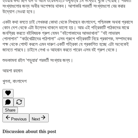
হওয়ার কথা ছিল যদি ও আমি ওয়েবসাইটে শুধুমাত্র ১ম সংখ্যাই খুঁজে পেয়েছি। পরবর্তী
সংখ্যাগুলোর জন্য অধীর অপেক্ষায় থাকব। আশাকরি পরবর্তী সংখ্যাগুলো বের করার
উদ্যোগ নেওয়া হবে।
একটা কথা বলতে চাই লেখকরা কোথা থেকে লিখছেন বাংলাদেশ, পশ্চিমবঙ্গ অথবা প্রবাসে
কোন দেশ থেকে এটা উল্লেখ থাকলে ভালো হয়। আর এই পত্রিকাটি পাঠকদের মাঝে
জনপ্রিয় করতে বইবিষয়ক গ্রুপ যেমন "বইপোকাদের আড্ডাখানা" "বই লাভারস
পোলাপান" "কাঠখোট্টাদের পাঠশালা" এসব গ্রুপে পত্রিকাটি নিয়ে প্রকাশক, সম্পাদকের
পক্ষ থেকে পোস্ট করলে এমন দারুণ একটি পত্রিকা যে প্রকাশিত হচ্ছে এটা অনেকেই
জানতে পারবে। চাইলে লেখা ও আহবান করতে পারেন এসব বই গ্রুপ থেকে।
শুভকামনা রইল 'পড়ুয়ার' পরবর্তী সংখ্যার জন্য।
আয়শা রহমান
খুলনা, বাংলাদেশ
Share
Previous
Next
Discussion about this post