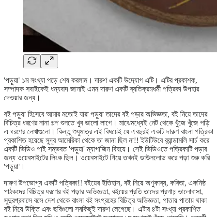
'পড়ুয়া' ১ম সংখ্যা পড়ে শেষ করলাম। দারুণ একটি উদ্যোগ এটি। এটির প্রকাশক,
সম্পাদক সবাইকেই ধন্যবাদ জানাই এমন দারুণ একটি ব্যতিক্রমধর্মী পত্রিকা উপহার
দেওয়ার জন্য।
বই পড়ুয়া হিসেবে আমার মতোই যারা পড়ুয়া তাদের বই পড়ার অভিজ্ঞতা, বই নিয়ে তাদের
বিচিত্র ধরণের নানা গল্প শুনতে খুব ভালো লাগে। মাঝেমধ্যেই নেট থেকে খুঁজে খুঁজে পড়ি
এ ধরণের লেখাগুলো। কিন্তু শুধুমাত্র এই বিষয়েই যে এবছরই একটি দারুণ বাংলা পত্রিকা
প্রকাশিত হয়েছে সুদূর আমেরিকা থেকে তা জানা ছিল না!! ইউটিউবে র‍্যান্ডামলি সার্চ করে
একটি ভিডিও পাই সম্ভবত 'পড়ুয়া' ম্যাগাজিন বিষয়ে। সেই ভিডিওতে পত্রিকাটি পড়ার
জন্য ওয়েবসাইটের লিংক ছিল। ওয়েবসাইটে গিয়ে তখনই ডাউনলোড করে পড়া শুরু করি
'পড়ুয়া'।
দারুণ উপভোগ্য একটি পত্রিকা!! বইয়ের ইতিহাস, বই নিয়ে অণুকাব্য, কবিতা, একনিষ্ঠ
পাঠকদের বিচিত্র ধরণের বই পড়ার অভিজ্ঞতা, বইয়ের প্রতি তাদের প্রগাঢ় ভালোবাসা,
সুদুরপ্রবাসে বসে দেশ থেকে বাংলা বই সংগ্রহের বিচিত্র অভিজ্ঞতা, পাতায় পাতায় থাকা
বই নিয়ে উক্তি এবং ছবিগুলো সবকিছুই দারুণ লেগেছে। এটার ৪টা সংখ্যা প্রকাশিত